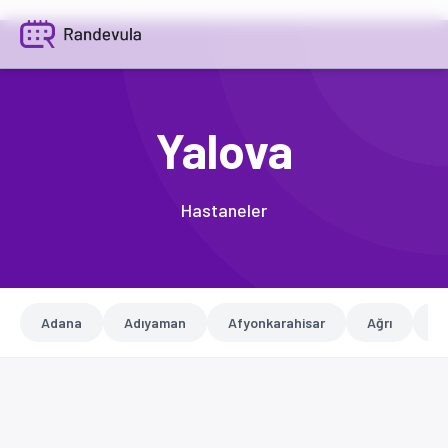
Yalova
Hastaneler
Adana
Adıyaman
Afyonkarahisar
Ağrı
A