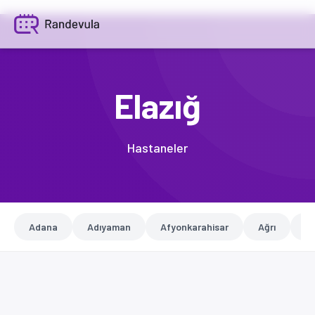
Elazığ
Hastaneler
Adana
Adıyaman
Afyonkarahisar
Ağrı
A