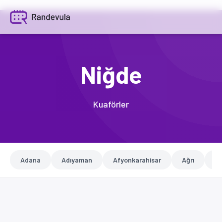
Niğde
Kuaförler
Adana
Adıyaman
Afyonkarahisar
Ağrı
A